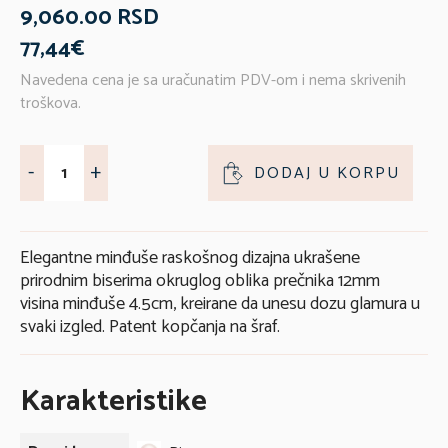
9,060.00 RSD
77,44€
Navedena cena je sa uračunatim PDV-om i nema skrivenih
troškova.
-
+
DODAJ U KORPU
Elegantne minđuše raskošnog dizajna ukrašene
prirodnim biserima okruglog oblika prečnika 12mm
visina minđuše 4.5cm, kreirane da unesu dozu glamura u
svaki izgled. Patent kopčanja na šraf.
Karakteristike