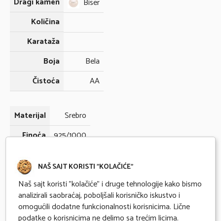
Dragi kamen
Biser
Količina
Karataža
Boja
Bela
Čistoća
AA
Materijal
Srebro
Finoća
925/1000
Gramaža
NAŠ SAJT KORISTI "KOLAČIĆE"
Naš sajt koristi "kolačiće" i druge tehnologije kako bismo
Odmah dostupno
analizirali saobraćaj, poboljšali korisničko iskustvo i
omogućili dodatne funkcionalnosti korisnicima. Lične
Kupovina na 6 mesečnih rata karticama Banke Intese
podatke o korisnicima ne delimo sa trećim licima.