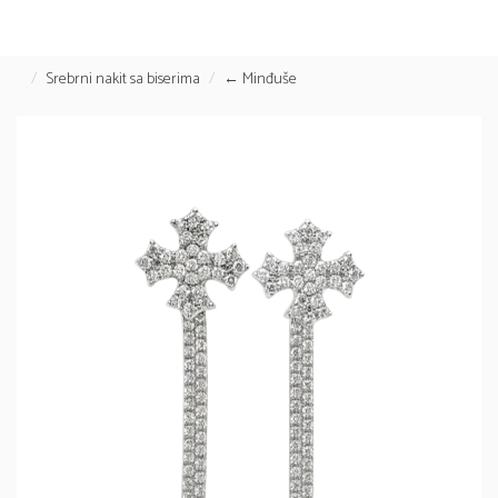
Srebrni nakit sa biserima
← Minđuše