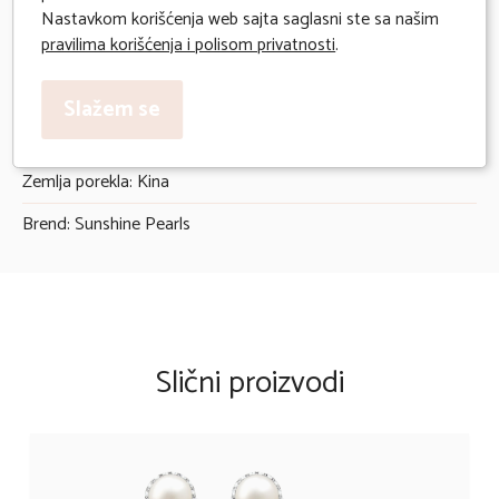
Očekivano vreme isporuke 2 radna dana
Nastavkom korišćenja web sajta saglasni ste sa našim
pravilima korišćenja i polisom privatnosti
.
Deklaracija:
Uvoznik: One sunshine D.O.O
Slažem se
Godina uvoza: 2025
Zemlja porekla: Kina
Brend: Sunshine Pearls
Slični proizvodi