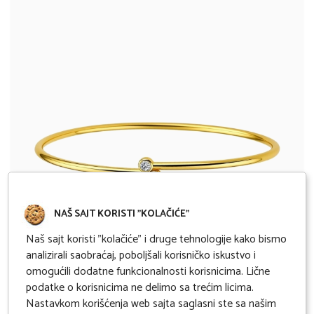
NAŠ SAJT KORISTI "KOLAČIĆE"
Naš sajt koristi "kolačiće" i druge tehnologije kako bismo
analizirali saobraćaj, poboljšali korisničko iskustvo i
omogućili dodatne funkcionalnosti korisnicima. Lične
podatke o korisnicima ne delimo sa trećim licima.
Narukvica sa brilijantima
Nastavkom korišćenja web sajta saglasni ste sa našim