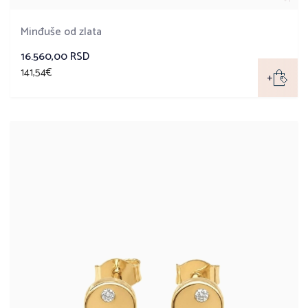
Minđuše od zlata
16.560,00 RSD
141,54€
+