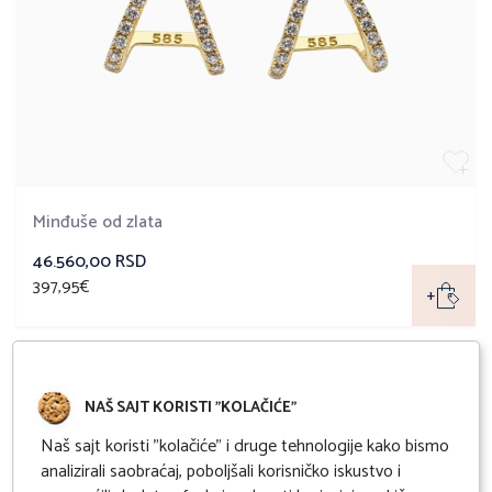
Minđuše od zlata
46.560,00 RSD
397,95€
+
NAŠ SAJT KORISTI "KOLAČIĆE"
Naš sajt koristi "kolačiće" i druge tehnologije kako bismo
analizirali saobraćaj, poboljšali korisničko iskustvo i