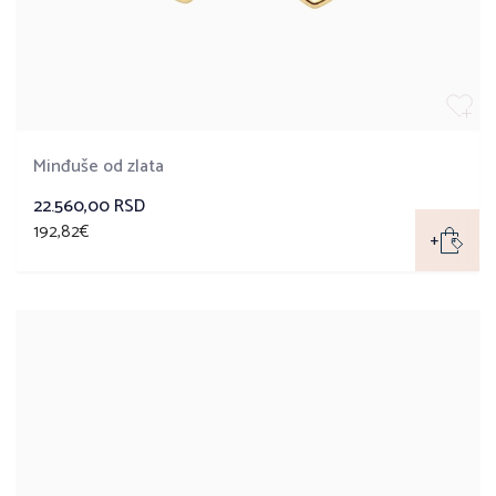
Minđuše od zlata
22.560,00 RSD
192,82€
+