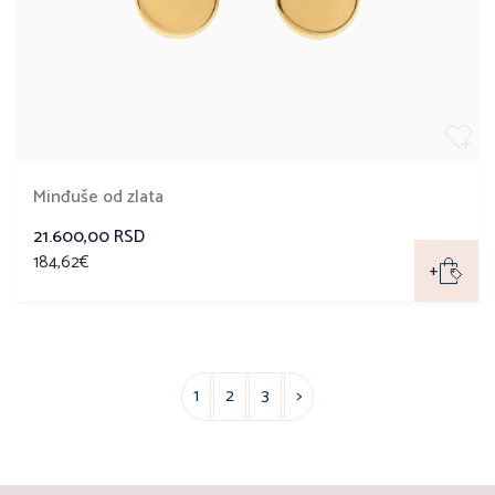
Minđuše od zlata
21.600,00 RSD
184,62€
+
1
2
3
>