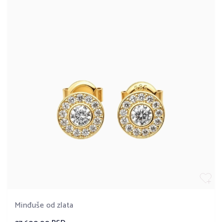
Minđuše od zlata