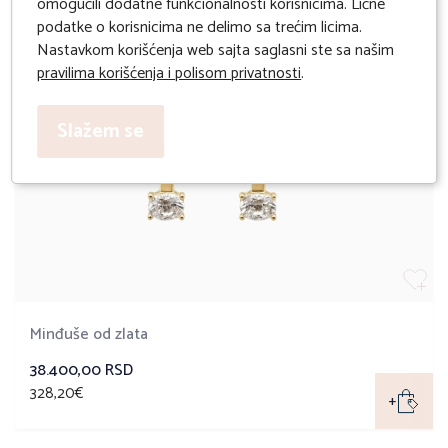
omogućili dodatne funkcionalnosti korisnicima. Lične
podatke o korisnicima ne delimo sa trećim licima.
Nastavkom korišćenja web sajta saglasni ste sa našim
pravilima korišćenja i polisom privatnosti
.
Slažem se
Minđuše od zlata
38.400,00 RSD
328,20€
+