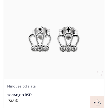
Minđuše od zlata
20.160,00 RSD
172,31€
+