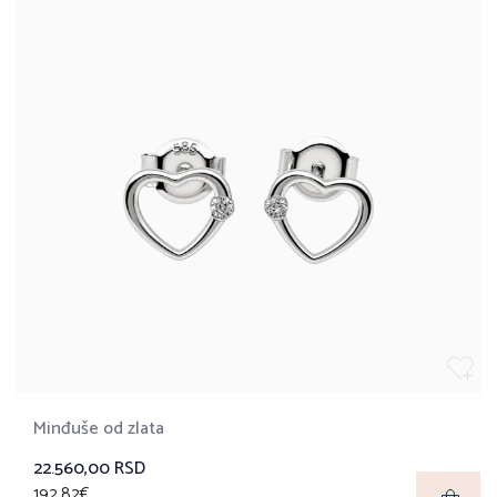
Minđuše od zlata
22.560,00 RSD
192,82€