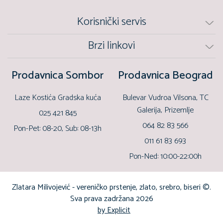
Korisnički servis
Brzi linkovi
Prodavnica Sombor
Prodavnica Beograd
Laze Kostića Gradska kuća
Bulevar Vudroa Vilsona, TC
Galerija, Prizemlje
025 421 845
064 82 83 566
Pon-Pet: 08-20, Sub: 08-13h
011 61 83 693
Pon-Ned: 10:00-22:00h
Zlatara Milivojević - vereničko prstenje, zlato, srebro, biseri ©.
Sva prava zadržana 2026
by Explicit