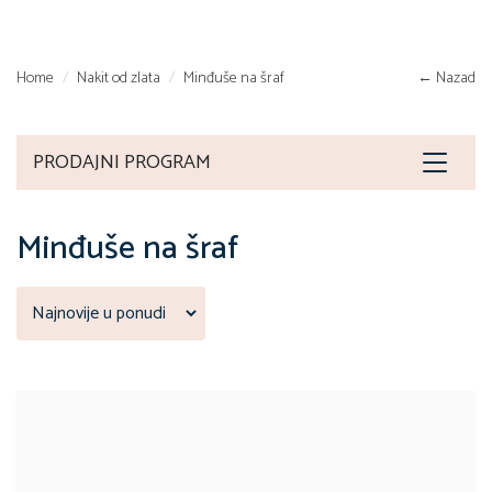
Home
Nakit od zlata
Minđuše na šraf
← Nazad
PRODAJNI PROGRAM
Toggle
navigat
Minđuše na šraf