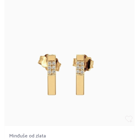
Minđuše od zlata