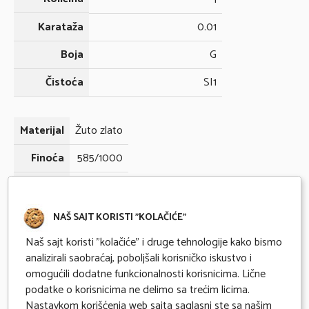
Karataža
0.01
Boja
G
Čistoća
SI1
Materijal
Žuto zlato
Finoća
585/1000
Gramaža
1.67
NAŠ SAJT KORISTI "KOLAČIĆE"
Odmah dostupno
Naš sajt koristi "kolačiće" i druge tehnologije kako bismo
analizirali saobraćaj, poboljšali korisničko iskustvo i
Kupovina na 6 mesečnih rata karticama Banke Intese
omogućili dodatne funkcionalnosti korisnicima. Lične
Očekivano vreme isporuke 2 radna dana
podatke o korisnicima ne delimo sa trećim licima.
Nastavkom korišćenja web sajta saglasni ste sa našim