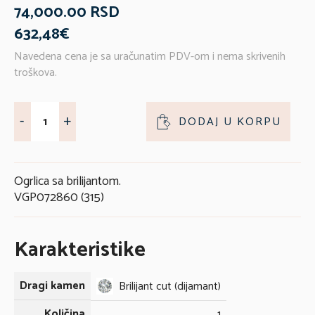
74,000.00 RSD
632,48€
Navedena cena je sa uračunatim PDV-om i nema skrivenih
troškova.
-
+
DODAJ U KORPU
Ogrlica sa brilijantom.
VGP072860 (315)
Karakteristike
Dragi kamen
Brilijant cut (dijamant)
Količina
1