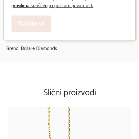
Deklaracija:
pravilima korišćenja i polisom privatnosti
.
Uvoznik: Milivojević Diamonds
Slažem se
Godina uvoza: 2025
Zemlja porekla: Indija
Brend: Brillare Diamonds
Slični proizvodi