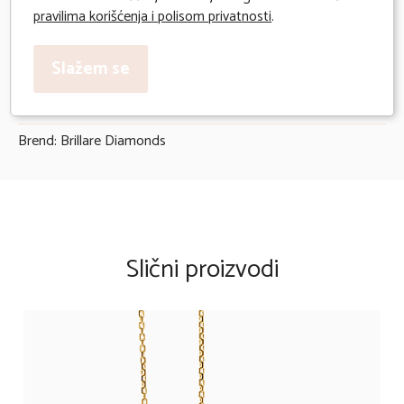
Deklaracija:
pravilima korišćenja i polisom privatnosti
.
Uvoznik: Milivojević Diamonds
Slažem se
Godina uvoza: 2025
Zemlja porekla: Indija
Brend: Brillare Diamonds
Slični proizvodi