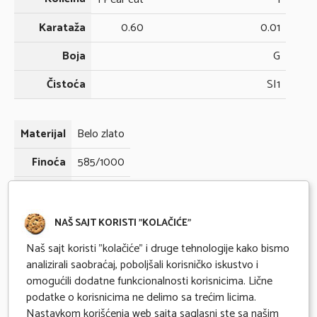
Karataža
0.60
0.01
Boja
G
Čistoća
SI1
Materijal
Belo zlato
Finoća
585/1000
Gramaža
1.48
NAŠ SAJT KORISTI "KOLAČIĆE"
Odmah dostupno
Naš sajt koristi "kolačiće" i druge tehnologije kako bismo
analizirali saobraćaj, poboljšali korisničko iskustvo i
Kupovina na 6 mesečnih rata karticama Banke Intese
omogućili dodatne funkcionalnosti korisnicima. Lične
Očekivano vreme isporuke 2 radna dana
podatke o korisnicima ne delimo sa trećim licima.
Nastavkom korišćenja web sajta saglasni ste sa našim