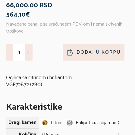
66,000.00 RSD
564,10€
Navedena cena je sa uračunatim PDV-om i nema skrivenih
troškova.
-
+
DODAJ U KORPU
Ogrlica sa citrinom i brilijantom.
VGP72872 (280)
Karakteristike
Dragi kamen
Citrin
Brilijant cut (dijamant)
Količina
1 Pear cut
1