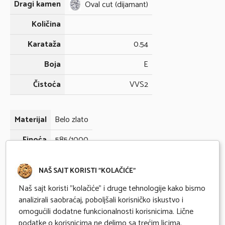
Dragi kamen
Oval cut (dijamant)
Količina
Karataža
0.54
Boja
E
Čistoća
VVS2
Materijal
Belo zlato
Finoća
585/1000
Gramaža
2.24
NAŠ SAJT KORISTI "KOLAČIĆE"
Naš sajt koristi "kolačiće" i druge tehnologije kako bismo
Odmah dostupno
analizirali saobraćaj, poboljšali korisničko iskustvo i
omogućili dodatne funkcionalnosti korisnicima. Lične
Kupovina na 6 mesečnih rata karticama Banke Intese
podatke o korisnicima ne delimo sa trećim licima.