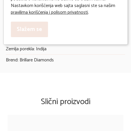
Očekivano vreme isporuke 2 radna dana
Nastavkom korišćenja web sajta saglasni ste sa našim
pravilima korišćenja i polisom privatnosti
.
Deklaracija:
Uvoznik: Milivojević Diamonds
Slažem se
Godina uvoza: 2026
Zemlja porekla: Indija
Brend: Brillare Diamonds
Slični proizvodi