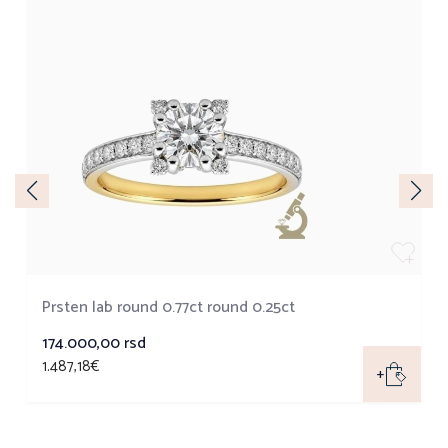
Prsten lab round 0.77ct round 0.25ct
174.000,00
rsd
1.487,18€
+