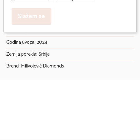
Kupovina na 6 mesečnih rata karticama Banke Intese
Slažem se
Očekivano vreme isporuke 2 radna dana
Deklaracija:
Godina uvoza: 2024
Zemlja porekla: Srbija
Brend: Milivojević Diamonds