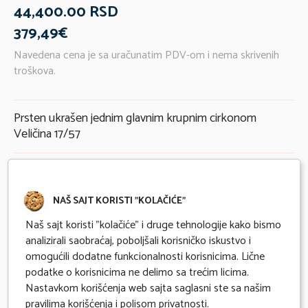
44,400.00 RSD
379,49€
Navedena cena je sa uračunatim PDV-om i nema skrivenih
troškova.
Prsten ukrašen jednim glavnim krupnim cirkonom
Veličina 17/57
Karakteristike
NAŠ SAJT KORISTI "KOLAČIĆE"
Materijal
Belo zlato
Naš sajt koristi "kolačiće" i druge tehnologije kako bismo
analizirali saobraćaj, poboljšali korisničko iskustvo i
Finoća
585/1000
omogućili dodatne funkcionalnosti korisnicima. Lične
podatke o korisnicima ne delimo sa trećim licima.
Gramaža
Nastavkom korišćenja web sajta saglasni ste sa našim
pravilima korišćenja i polisom privatnosti
.