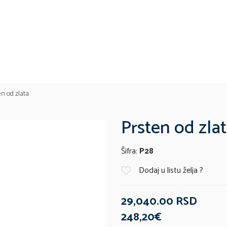
en od zlata
Prsten od zla
Šifra:
P28
Dodaj u listu želja ?
29,040.00 RSD
248,20€