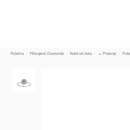
Početna
Milivojević Diamonds
Nakit od zlata
← Prstenje
Prst