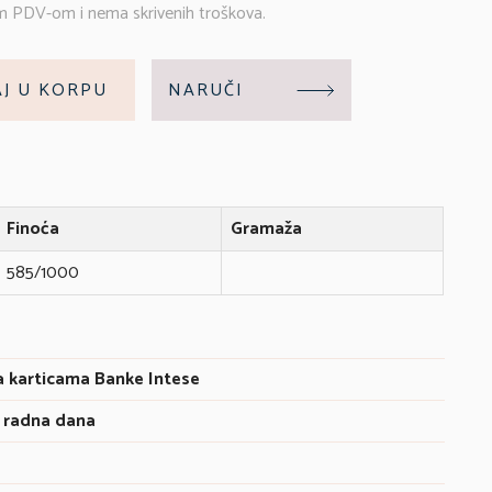
m PDV-om i nema skrivenih troškova.
J U KORPU
NARUČI
Finoća
Gramaža
585/1000
a karticama Banke Intese
 radna dana