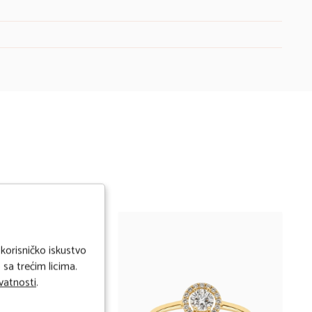
 korisničko iskustvo
sa trećim licima.
ivatnosti
.