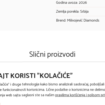
Godina uvoza: 2026
Zemlja porekla: Srbija
Brend: Milivojević Diamonds
Slični proizvodi
AJT KORISTI "KOLAČIĆE"
lačiće" i druge tehnologije kako bismo analizirali saobraćaj, poboljšali
 funkcionalnosti korisnicima. Lične podatke o korisnicima ne delimo 
ja web sajta saglasni ste sa našim
pravilima korišćenja i polisom pr