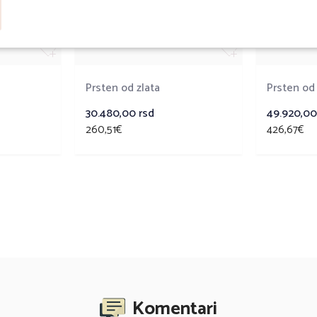
Prsten od zlata
Prsten od 
30.480,00
rsd
49.920,0
260,51€
426,67€
Komentari