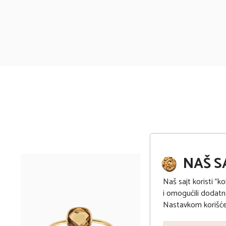
NAŠ S
Naš sajt koristi "ko
i omogućili dodatne
Nastavkom korišćen