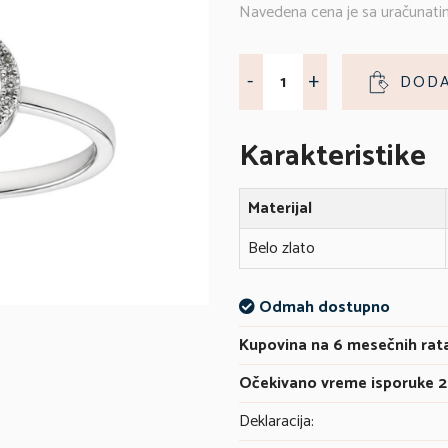
Navedena cena je sa uračunati
-
+
DODA
Karakteristike
Materijal
Belo zlato
Odmah dostupno
Kupovina na 6 mesečnih rat
Očekivano vreme isporuke 2
Deklaracija: