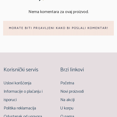
Nema komentara za ovaj proizvod.
MORATE BITI PRIJAVLJENI KAKO BI POSLALI KOMENTAR!
Korisnički servis
Brzi linkovi
Uslovi korišćenja
Početna
Informacije o plaćanju i
Novi proizvodi
isporuci
Na akciji
Politika reklamacija
U korpu
Odustanak od ugovora
O nama