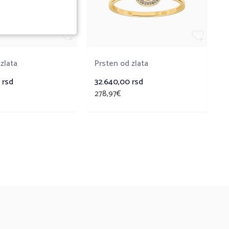
zlata
Prsten od zlata
0
rsd
32.640,00
rsd
278,97€