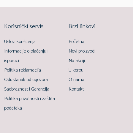
Korisnički servis
Brzi linkovi
Uslovi korišćenja
Početna
Informacije o plaćanju i
Novi proizvodi
isporuci
Na akciji
Politika reklamacija
U korpu
Odustanak od ugovora
O nama
Saobraznost i Garancija
Kontakt
Politika privatnosti i zaštita
podataka