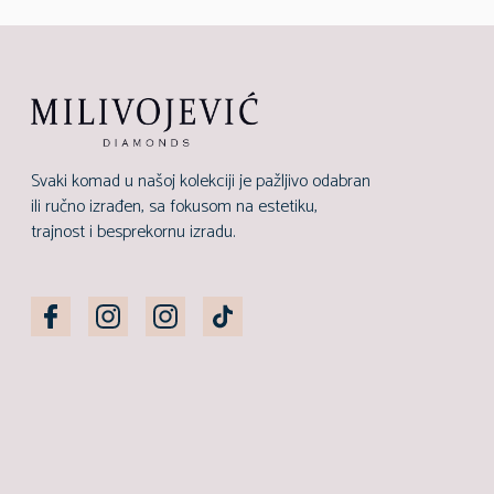
Svaki komad u našoj kolekciji je pažljivo odabran
ili ručno izrađen, sa fokusom na estetiku,
trajnost i besprekornu izradu.