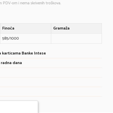
m PDV-om i nema skrivenih troškova.
Finoća
Gramaža
585/1000
a karticama Banke Intese
 radna dana