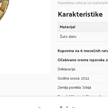
Navedena cena je sa uračunati
Karakteristike
Materijal
Žuto zlato
Kupovina na 6 mesečnih rat
Očekivano vreme isporuke 2
Deklaracija:
Godina uvoza: 2022
Zemlja porekla: Srbija
Brend: Milivojević Diamonds