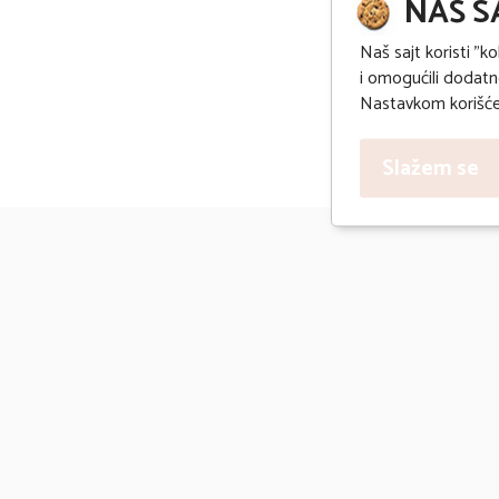
NAŠ S
Naš sajt koristi "ko
i omogućili dodatne
Nastavkom korišćen
Slažem se