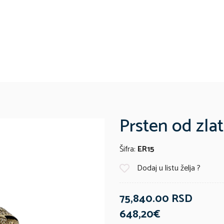
Prsten od zla
Šifra:
ER15
Dodaj u listu želja ?
75,840.00 RSD
648,20€