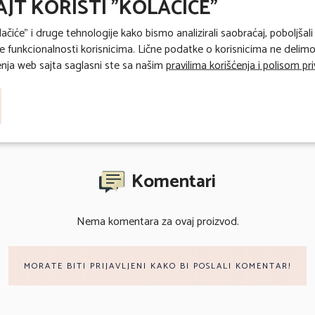
AJT KORISTI "KOLAČIĆE"
lačiće" i druge tehnologije kako bismo analizirali saobraćaj, poboljšali
 funkcionalnosti korisnicima. Lične podatke o korisnicima ne delimo 
ja web sajta saglasni ste sa našim
pravilima korišćenja i polisom pr
Komentari
Nema komentara za ovaj proizvod.
MORATE BITI PRIJAVLJENI KAKO BI POSLALI KOMENTAR!