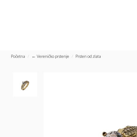
Početna
← Vereničko prstenje
Prsten od zlata