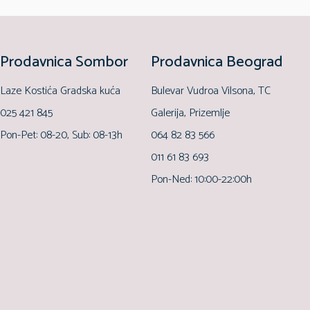
Prodavnica Sombor
Prodavnica Beograd
Laze Kostića Gradska kuća
Bulevar Vudroa Vilsona, TC
025 421 845
Galerija, Prizemlje
Pon-Pet: 08-20, Sub: 08-13h
064 82 83 566
011 61 83 693
Pon-Ned: 10:00-22:00h