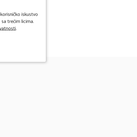
 korisničko iskustvo
sa trećim licima.
ivatnosti
.