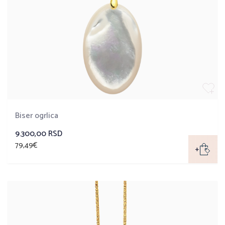
Biser ogrlica
9.300,00 RSD
79,49€
+