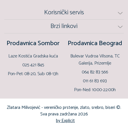
Korisnički servis
Brzi linkovi
Prodavnica Sombor
Prodavnica Beograd
Laze Kostića Gradska kuća
Bulevar Vudroa Vilsona, TC
Galerija, Prizemlje
025 421 845
064 82 83 566
Pon-Pet: 08-20, Sub: 08-13h
011 61 83 693
Pon-Ned: 10:00-22:00h
Zlatara Milivojević - vereničko prstenje, zlato, srebro, biseri ©.
Sva prava zadržana 2026
by Explicit