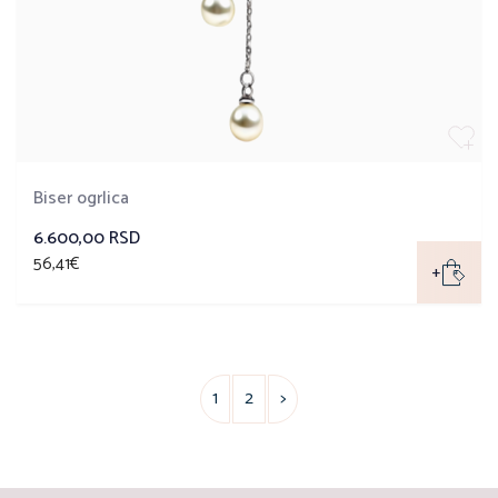
Biser ogrlica
6.600,00 RSD
56,41€
+
1
2
>