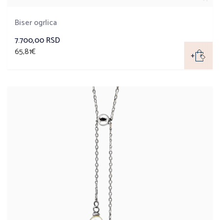
Biser ogrlica
7.700,00 RSD
65,81€
+